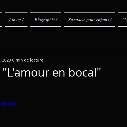
Album /
Biographie /
Spectacle pour enfants /
Ga
l. 2023
0 min de lecture
 "L'amour en bocal"
yxCInCAo